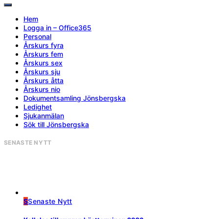
Hem
Logga in – Office365
Personal
Årskurs fyra
Årskurs fem
Årskurs sex
Årskurs sju
Årskurs åtta
Årskurs nio
Dokumentsamling Jönsbergska
Ledighet
Sjukanmälan
Sök till Jönsbergska
SENASTE NYTT
S
Senaste Nytt