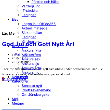
Rörelse och hälsa
Värdegrund
IT-struktur
Ledighet
Elev
Logga in – Office365
Aktuell matsedel
Sjukanmälan
Läs Mer
Ledighet
Värdegrund
God Jul och Gott Nytt År!
Årskurser
Årskurs fyra
av
Patrik Jönsson
Årskurs fem
2025-12-19
Årskurs sex
702 visningar
Årskurs sju
Årskurs åtta
Tack för fina insatser och ett gott samarbete under höstterminen 2025. Vi
Årskurs nio
önskar alla elever, vårdnadshavare, personal med…
Dokument
S
Senaste Nytt
Kategorier
Senaste nytt
Idrottsevenemang
Om Jönsbergska
Mejl
Meitner