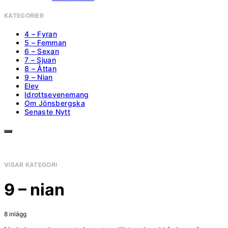
KATEGORIER
4 – Fyran
5 – Femman
6 – Sexan
7 – Sjuan
8 – Åttan
9 – Nian
Elev
Idrottsevenemang
Om Jönsbergska
Senaste Nytt
VISAR KATEGORI
9 – nian
8 inlägg