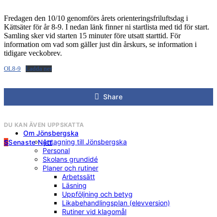
Fredagen den 10/10 genomförs årets orienteringsfriluftsdag i
Kättsäter för år 8-9. I nedan länk finner ni startlista med tid för start.
Samling sker vid starten 15 minuter före utsatt starttid. För
information om vad som gäller just din årskurs, se information i
tidigare veckobrev.
OL8-9
Ladda ner
Share
DU KAN ÄVEN UPPSKATTA
Om Jönsbergska
Antagning till Jönsbergska
S
Senaste Nytt
Personal
Skolans grundidé
Planer och rutiner
Arbetssätt
Läsning
Uppföljning och betyg
Likabehandlingsplan (elevversion)
Rutiner vid klagomål