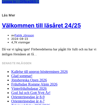
Logga In - Office365
Läs Mer
Välkommen till läsåret 24/25
av
Patrik Jönsson
2024-08-23
4,7K visningar
Då var vi igång igen! Förberedelserna har pågått för fullt och nu har vi
äntligen förmånen att få…
SENASTE INLÄGGEN
Kallelse till upprop höstterminen 2026
Glad sommar!
Jönsbergska Open 2026
Friluftsdag Romme Alpin 2026
Vinterfriluftsdagar 2026
God Jul och Gott Nytt År!
Orienteringsdag år 8-9
Orienteringsdag år 4-7