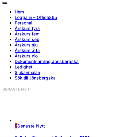
Hem
Logga in – Office365
Personal
Årskurs fyra
Årskurs fem
Årskurs sex
Årskurs sju
Årskurs åtta
Årskurs nio
Dokumentsamling Jönsbergska
Ledighet
Sjukanmälan
Sök till Jönsbergska
SENASTE NYTT
S
Senaste Nytt