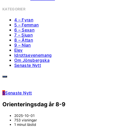
KATEGORIER
4 – Fyran
5 – Femman
6 – Sexan
7 – Sjuan
8 – Åttan
9 – Nian
Elev
Idrottsevenemang
Om Jönsbergska
Senaste Nytt
S
Senaste Nytt
Orienteringsdag år 8-9
2025-10-01
753 visningar
1 minut lästid