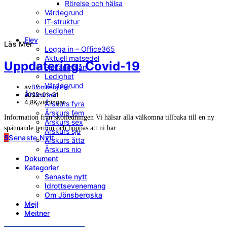
Rörelse och hälsa
Värdegrund
IT-struktur
Ledighet
Elev
Läs Mer
Logga in – Office365
Aktuell matsedel
Uppdatering: Covid-19
Sjukanmälan
Ledighet
Värdegrund
av
Blomberg Per
Årskurser
2022-01-21
4,8K visningar
Årskurs fyra
Årskurs fem
Information från skolledningen Vi hälsar alla välkomna tillbaka till en ny
Årskurs sex
spännande termin och hoppas att ni har…
Årskurs sju
S
Senaste Nytt
Årskurs åtta
Årskurs nio
Dokument
Kategorier
Senaste nytt
Idrottsevenemang
Om Jönsbergska
Mejl
Meitner