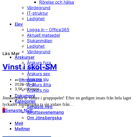
Rörelse och hälsa
Värdegrund
IT-struktur
Ledighet
Elev
Logga in – Office365
Aktuell matsedel
Sjukanmälan
Ledighet
Värdegrund
Läs Mer
Årskurser
Årskurs fyra
Vinst i skol-SM
Årskurs fem
Årskurs sex
Årskurs sju
av
Blomberg Per
2020-01-31
Årskurs åtta
3,5K visningar
Årskurs nio
Dokument
Jönsbergska är vidare i gruppspelet! Efter en gedigen insats från hela laget
Kategorier
lyckades Jönsbergska ta sig vidare från…
Senaste nytt
S
Senaste Nytt
Idrottsevenemang
Om Jönsbergska
Mejl
Meitner