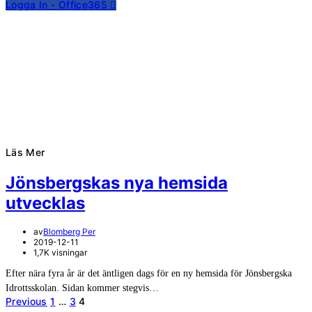
Logga In - Office365
Läs Mer
Jönsbergskas nya hemsida
utvecklas
av
Blomberg Per
2019-12-11
1,7K visningar
Efter nära fyra år är det äntligen dags för en ny hemsida för Jönsbergska
Idrottsskolan. Sidan kommer stegvis…
Sidnumrering
Previous
1
…
3
4