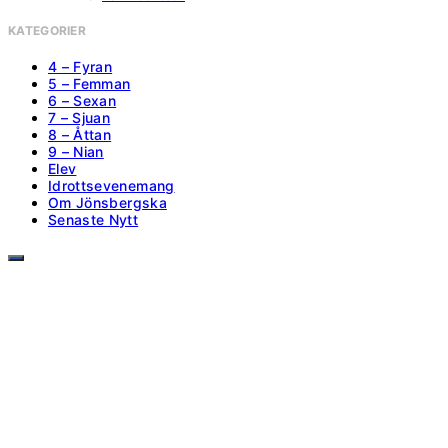
KATEGORIER
4 – Fyran
5 – Femman
6 – Sexan
7 – Sjuan
8 – Åttan
9 – Nian
Elev
Idrottsevenemang
Om Jönsbergska
Senaste Nytt