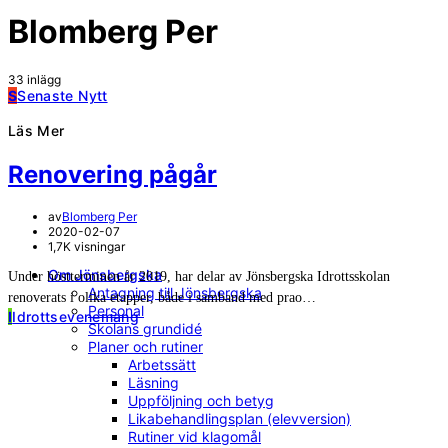
Blomberg Per
33 inlägg
S
Senaste Nytt
Läs Mer
Renovering pågår
av
Blomberg Per
2020-02-07
1,7K visningar
Om Jönsbergska
Under höstterminen år 2019, har delar av Jönsbergska Idrottsskolan
Antagning till Jönsbergska
renoverats i olika etapper, både i samband med prao…
Personal
I
Idrottsevenemang
Skolans grundidé
Planer och rutiner
Arbetssätt
Läsning
Uppföljning och betyg
Likabehandlingsplan (elevversion)
Rutiner vid klagomål