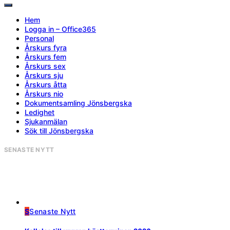
Hem
Logga in – Office365
Personal
Årskurs fyra
Årskurs fem
Årskurs sex
Årskurs sju
Årskurs åtta
Årskurs nio
Dokumentsamling Jönsbergska
Ledighet
Sjukanmälan
Sök till Jönsbergska
SENASTE NYTT
S
Senaste Nytt