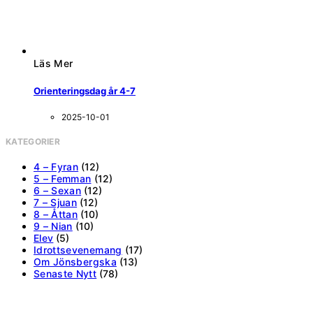
Läs Mer
Orienteringsdag år 4-7
2025-10-01
KATEGORIER
4 – Fyran
(12)
5 – Femman
(12)
6 – Sexan
(12)
7 – Sjuan
(12)
8 – Åttan
(10)
9 – Nian
(10)
Elev
(5)
Idrottsevenemang
(17)
Om Jönsbergska
(13)
Senaste Nytt
(78)