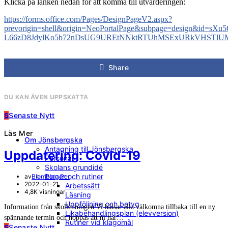
Klicka på länken nedan för att komma till utvärderingen:
https://forms.office.com/Pages/DesignPageV2.aspx?
prevorigin=shell&origin=NeoPortalPage&subpage=design&id=sX
L66zD8JdylKo5b72nDsUG9UREtNNktRTUhMSExURkVHSTlU
Share
DU KAN ÄVEN UPPSKATTA
S
Senaste Nytt
Läs Mer
Om Jönsbergska
Antagning till Jönsbergska
Uppdatering: Covid-19
Personal
Skolans grundidé
Planer och rutiner
av
Blomberg Per
2022-01-21
Arbetssätt
4,8K visningar
Läsning
Uppföljning och betyg
Information från skolledningen Vi hälsar alla välkomna tillbaka till en ny
Likabehandlingsplan (elevversion)
spännande termin och hoppas att ni har…
Rutiner vid klagomål
S
Senaste Nytt