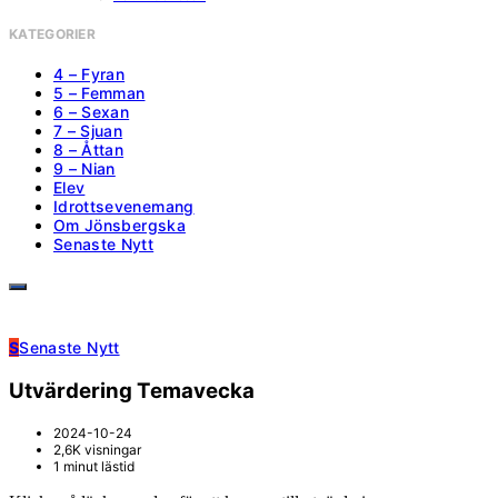
KATEGORIER
4 – Fyran
5 – Femman
6 – Sexan
7 – Sjuan
8 – Åttan
9 – Nian
Elev
Idrottsevenemang
Om Jönsbergska
Senaste Nytt
S
Senaste Nytt
Utvärdering Temavecka
2024-10-24
2,6K visningar
1 minut lästid