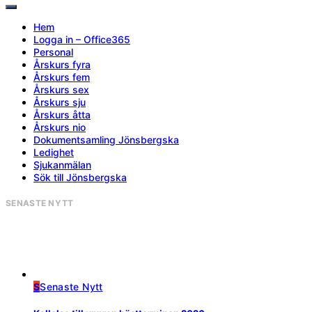
Hem
Logga in – Office365
Personal
Årskurs fyra
Årskurs fem
Årskurs sex
Årskurs sju
Årskurs åtta
Årskurs nio
Dokumentsamling Jönsbergska
Ledighet
Sjukanmälan
Sök till Jönsbergska
SENASTE NYTT
S
Senaste Nytt