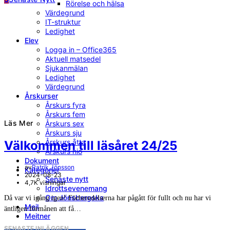
Rörelse och hälsa
Värdegrund
IT-struktur
Ledighet
Elev
Logga in – Office365
Aktuell matsedel
Sjukanmälan
Ledighet
Värdegrund
Årskurser
Årskurs fyra
Årskurs fem
Läs Mer
Årskurs sex
Årskurs sju
Årskurs åtta
Välkommen till läsåret 24/25
Årskurs nio
Dokument
av
Patrik Jönsson
Kategorier
2024-08-23
Senaste nytt
4,7K visningar
Idrottsevenemang
Om Jönsbergska
Då var vi igång igen! Förberedelserna har pågått för fullt och nu har vi
Mejl
äntligen förmånen att få…
Meitner
SENASTE INLÄGGEN